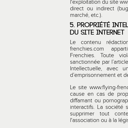
l'exploitation du site
www
direct ou indirect (bug
marché, etc.).
5. PROPRIÉTÉ INT
DU SITE INTERNET
Le contenu rédacti
frenchies.com
apparti
Frenchies. Toute vio
sanctionnée par l’artic
Intellectuelle, ave
d’emprisonnement et 
Le site
www.flying-fren
cause en cas de propos
diffamant ou pornogra
interactifs. La société
supprimer tout cont
l'association ou à la lég