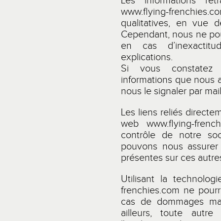
Les informations ret
www.flying-frenchies.c
qualitatives, en vue d
Cependant, nous ne pou
en cas d’inexactit
explications.
Si vous constatez
informations que nous a
nous le signaler par mai
Les liens reliés directe
web
www.flying-frenc
contrôle de notre so
pouvons nous assurer 
présentes sur ces autres
Utilisant la technolog
frenchies.com
ne pourr
cas de dommages matér
ailleurs, toute aut